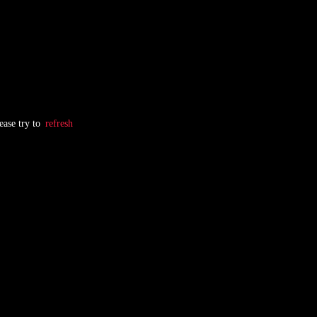
ease try to
refresh