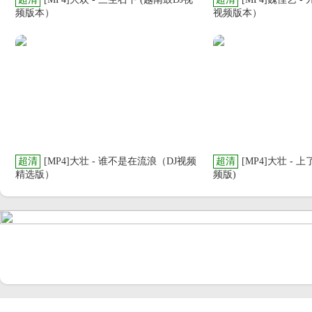
频版本）
视频版本）
超清
[MP4]大壮 - 谁不是在流浪（DJ视频
超清
[MP4]大壮 - 
精选版）
频版)