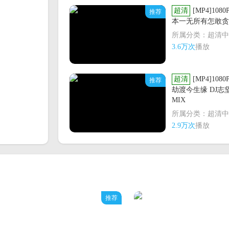
超清
[MP4]108
推荐
本一无所有怎敢贪
所属分类：超清中
3.6万次
播放
超清
[MP4]1080P
推荐
劫渡今生缘 DJ志坚 L
MIX
所属分类：超清中
2.9万次
播放
推荐