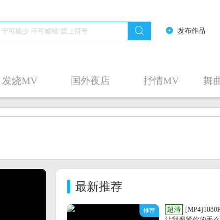
发布作品
发烧MV
国外夜店
抒情MV
舞
播放列表
最新推荐
超清
[MP4]108
推荐
让我握紧你的手么 