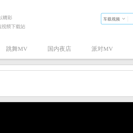
车载视频
跳舞MV
国内夜店
派对MV