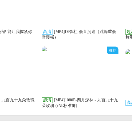
-DJ阿智-能让我握紧你
高清
[MP4]DJ铁柱-低音沉途（跳舞重低
超
音慢摇）
舞
推荐
 - 九百九十九朵玫瑰
超清
[MP4]1080P-四月深林 - 九百九十九
高
朵玫瑰 (rNb标准屏)