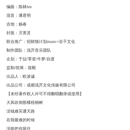
编曲：陈林len
混音：潘君明
吉他：杨春
封面：灭害灵
联合推广：招财猫计划music×谷千文化
制作团队：浅芥音乐团队
企划：于喆/零壹/牛梦/自渡
监制/统筹：筱毅
出品人：欧浚诚
出品公司：成都浅芥文化传媒有限公司
【未经著作权人许可不得翻唱翻录或使用】
大风吹倒那棵梧桐树
没钱难买通天路
在我最难的时候
没能把你留住