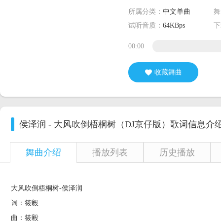
所属分类：
中文单曲
舞
试听音质：
64KBps
下
00:00
收藏舞曲
侯泽润 - 大风吹倒梧桐树（DJ京仔版）
歌词信息介
舞曲介绍
播放列表
历史播放
大风吹倒梧桐树-侯泽润
词：筱毅
曲：筱毅