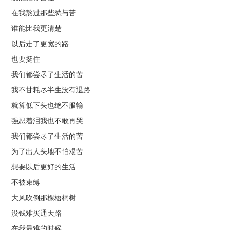
在我熬过那些愁与苦
谁能比我更清楚
以后走了更宽的路
也要挺住
我们都尝尽了生活的苦
我不甘耗尽半生没有退路
就算低下头也绝不服输
强忍着泪我也不敢再哭
我们都尝尽了生活的苦
为了出人头地不怕艰苦
想要以后更好的生活
不被束缚
大风吹倒那棵梧桐树
没钱难买通天路
在我最难的时候