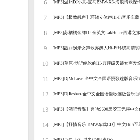
6
[MP3]温州DJ小意-宝马BMW-X6-海浪情歌
7
[MP3]【极致靓声】环绕立体声Hi-Fi音乐车
8
9
[MP3]靓丽飘渺女声歌亦醉人Hi-Fi环绕高清
10
[MP3]草原·动听绝伦的HI-FI顶级天籁女声发
11
12
13
14
15
[MP3]豆包-此生过半(DJ阿卓版)