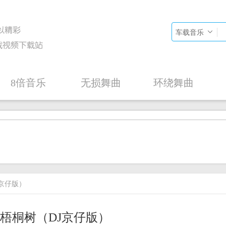
车载音乐
8倍音乐
无损舞曲
环绕舞曲
J京仔版）
倒梧桐树（DJ京仔版）