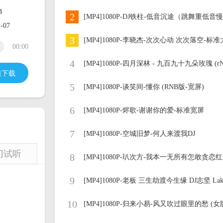
B
2
[MP4]1080P-DJ铁柱-低音沉途（跳舞重低音
-07
3
[MP4]1080P-李晓杰-次次心动 次次落空-标
00:00
4
[MP4]1080P-四月深林 - 九百九十九朵玫瑰 (r
质下载
5
[MP4]1080P-谈笑间-懂你 (RNB版-宽屏)
6
[MP4]1080P-烬歌-谢谢你的爱-标准宽屏
7
[MP4]1080P-空城旧梦-何人来渡我DJ
门试听
8
[MP4]1080P-玐次方-我本一无所有怎敢贪恋
9
[MP4]1080P-老板 三生劫渡今生缘 DJ志坚 Lakh
10
[MP4]1080P-归来小易-风又吹过眼里的愁 (女