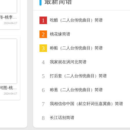
最新简谱
龟虽寿简谱-赵传-桃李醉春风制作简谱
1
吃醋（二人台传统曲目）简谱
2024-04-17
2
桃花缘简谱
3
称船（二人台传统曲目）简谱
4
我家就在涡河北简谱
5
打后套（二人台传统曲目）简谱
批名为恨简谱-河图-桃李醉春风制作简谱
6
称葱（二人台传统曲目）简谱
2024-04-17
7
我相信你中国（郝立轩词伍嘉冀曲）简谱
8
长江话别简谱