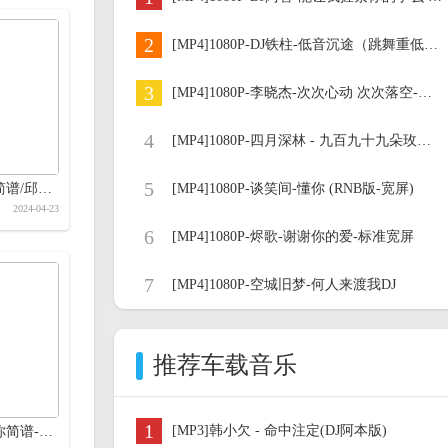
2
[MP4]1080P-DJ铁柱-低音沉途（跳舞重低音慢摇）
3
[MP4]1080P-李晓杰-次次心动 次次落空-标准大屏
4
[MP4]1080P-四月深林 - 九百九十九朵玫瑰 (rNb标准屏)
5
让爱加倍歌曲简谱/邱成简谱
[MP4]1080P-谈笑间-懂你 (RNB版-宽屏)
2024-04-23
6
[MP4]1080P-烬歌-谢谢你的爱-标准宽屏
7
[MP4]1080P-空城旧梦-何人来渡我DJ
推荐车载音乐
1
[MP3]韩小欠 - 命中注定(DJ阿本版)
下一辈子还爱你简谱-胡蜜丹-岭南印象制作简谱