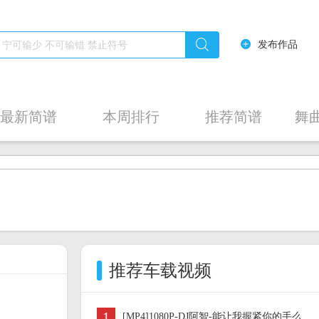
发布作品
最新简谱
本周排行
推荐简谱
舞
推荐车载视频
1
[MP4]1080P-DJ阿智-能让我握紧你的手么 (跳舞DJ动感版)