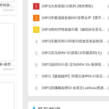
Never Forget钢琴简谱-Martin O&#039;Donnell Michael Salvatori简谱
1
[MP3]大奔原装CD系列 (绝对男听)
2024-04-17
2
[MP3]车载顶级发烧HiFi至尊女声【爱不可能重来】
3
[MP3]绝对抒情发烧大碟《磁性好生音元素》HIFI车载CD音乐下载
4
[MP3]车载空间51环绕5D音效首首必然深入人心
5
[MP3]宝马BMW-X5原装CD车载系列(七)
6
换装简谱-胡海泉-桃李醉春风制作简谱
[MP3]温州DJ小意-宝马BMW-X6-海浪情歌深情到底串烧
2024-04-17
7
[MP3]【极致靓声】环绕立体声Hi-Fi音乐车载串烧
8
[MP3]苏橘橘金牌DJ-全英文LakHouse西港之旅太空流行歌曲DJ舞曲串烧